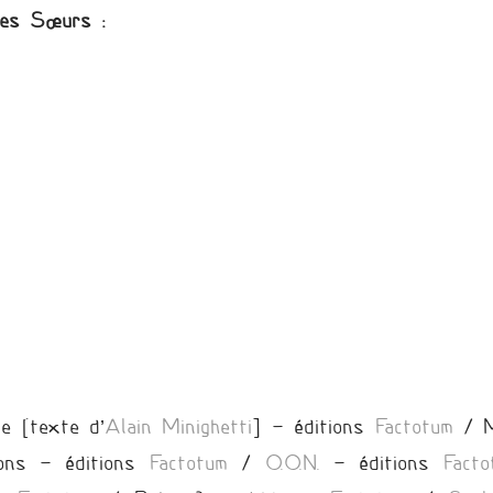
ées Sœurs :
ne [texte d’
Alain Minighetti
] – éditions
Factotum
/ Me
ns – éditions
Factotum
/
O.O.N.
– éditions
Facto