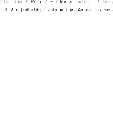
ns
Factotum
/ Rohn ? – éditions
Factotum
/
Sca
e
# 2-6 [collectif] – auto-édition [Association Sou
 Factotum]