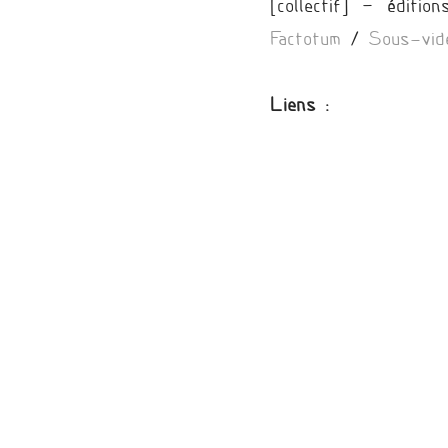
[collectif] – éditio
Factotum
/
Sous-vid
Liens :
Site officiel
[éditions