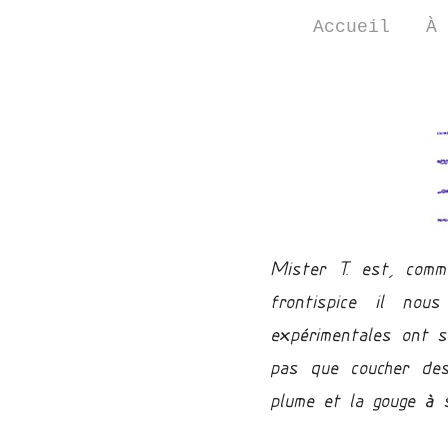
Aller
Accueil
À 
au
contenu
Mister T. est, comm
frontispice il no
expérimentales ont s
pas que coucher des
plume et la gouge à 