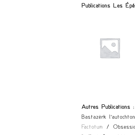
Publications Les Ép
Autres Publications :
Bastazërk l’autochto
Factotum
/ Obsessio