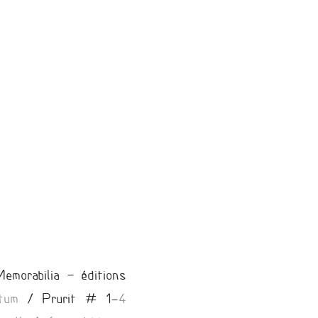
morabilia – éditions
tum
/ Prurit # 1-
4