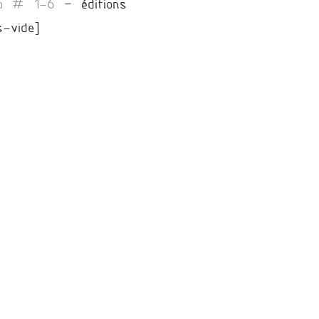
lp # 1-6
– éditions
s-vide]